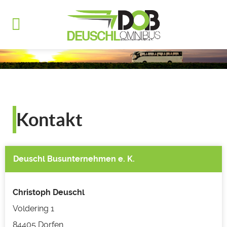
Kontakt
Deuschl Busunternehmen e. K.
Christoph Deuschl
Voldering 1
84405 Dorfen